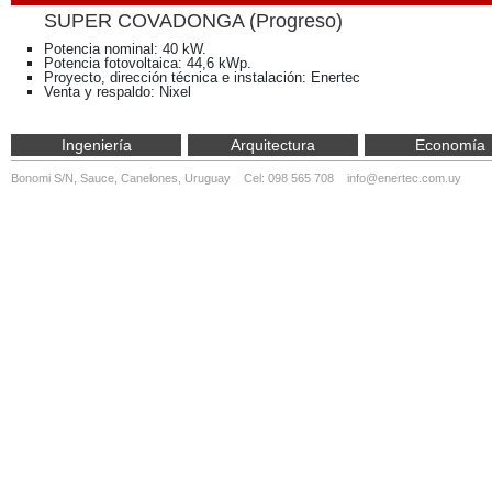
SUPER COVADONGA (Progreso)
Potencia nominal: 40 kW.
Potencia fotovoltaica: 44,6 kWp.
Proyecto, dirección técnica e instalación: Enertec
Venta y respaldo: Nixel
Ingeniería
Arquitectura
Economía
Bonomi S/N, Sauce, Canelones, Uruguay Cel: 098 565 708
info@enertec.com.uy