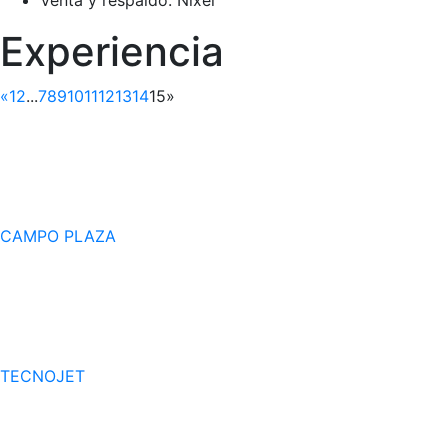
Venta y respaldo: Nixel
Experiencia
«
1
2
...
7
8
9
10
11
12
13
14
15
»
CAMPO PLAZA
TECNOJET