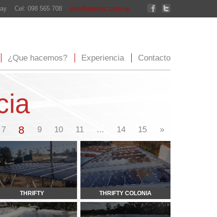
enertec.com.uy
xperiencia
Contacto
...
14
15
»
THRIFTY COLONIA
SUPER LA CHACRA II