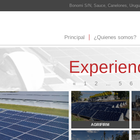
Bonomi S/N, Sauce, Canelones, Uruguay Cel: 098 565 708
info@
Principal
¿Quienes somos?
¿Que hacemos?
E
Experiencia
8
«
1
2
...
5
6
7
9
10
11
AGRIFIRM
THRIFTY
VETTORE
SUPER LA CHACRA