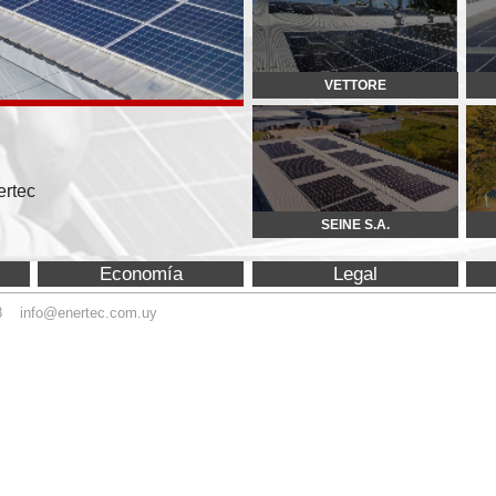
SEINE S.A.
OROFINO
Economía
Legal
Equipamiento
ec.com.uy
© Copyright 2015 Enertec. 