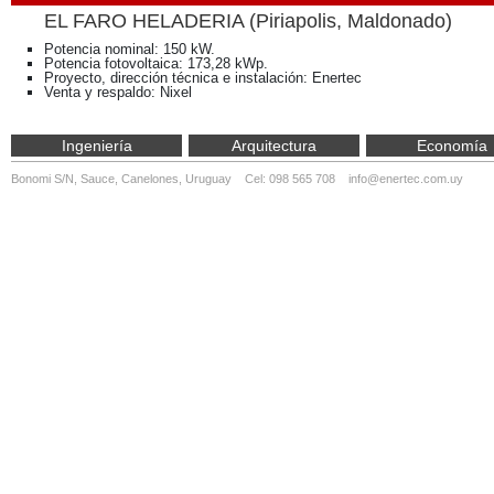
EL FARO HELADERIA (Piriapolis, Maldonado)
Potencia nominal: 150 kW.
Potencia fotovoltaica: 173,28 kWp.
Proyecto, dirección técnica e instalación: Enertec
Venta y respaldo: Nixel
Ingeniería
Arquitectura
Economía
Bonomi S/N, Sauce, Canelones, Uruguay Cel: 098 565 708
info@enertec.com.uy