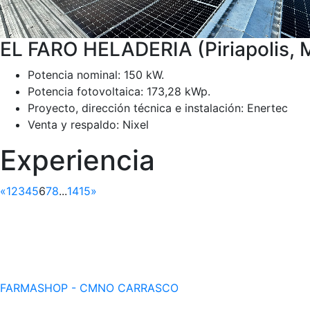
EL FARO HELADERIA (Piriapolis,
Potencia nominal: 150 kW.
Potencia fotovoltaica: 173,28 kWp.
Proyecto, dirección técnica e instalación: Enertec
Venta y respaldo: Nixel
Experiencia
«
1
2
3
4
5
6
7
8
...
14
15
»
FARMASHOP - CMNO CARRASCO