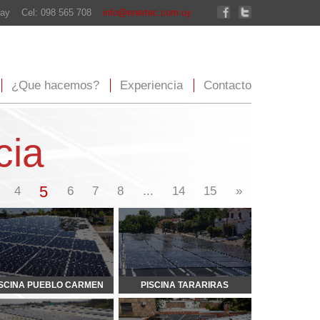
enertec.com.uy
xperiencia
Contacto
...
14
15
»
PISCINA TARARIRAS
RESIDENCIAL HNOS. LOWE