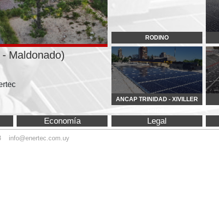
nado)
ANCAP TRINIDAD - XIVILLER
BECAM
HNOS.
Economía
Legal
Equipamiento
ec.com.uy
© Copyright 2015 Enertec. 