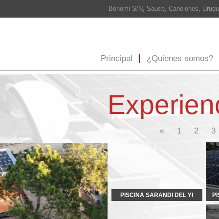
Bonomi S/N, Sauce, Canelones, Uruguay Cel: 098 565 708
info@
Principal
¿Quienes somos?
¿Que hacemos?
E
Experiencia
5
«
1
2
3
4
6
7
8
PISCINA SARANDI DEL YI
PISCINA PUEBLO CARMEN
RODINO
WURTH