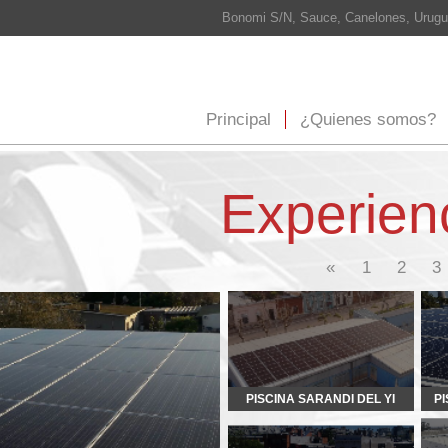
Bonomi S/N, Sauce, Canelones, Uruguay Cel: 098 565 708
info@
Principal
¿Quienes somos?
¿Que hacemos?
E
Experiencia
5
«
1
2
3
4
6
7
8
PISCINA SARANDI DEL YI
PISCINA PUEBLO CARMEN
RODINO
WURTH