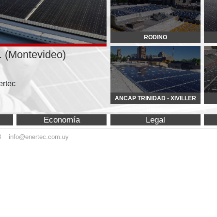
deo)
ANCAP TRINIDAD - XIVILLER
BECAM
HNOS.
Economía
Legal
Equipamiento
ec.com.uy
© Copyright 2015 Enertec. 