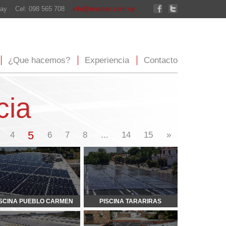
enertec.com.uy
xperiencia
Contacto
...
14
15
»
PISCINA TARARIRAS
RESIDENCIAL HNOS. LOWE