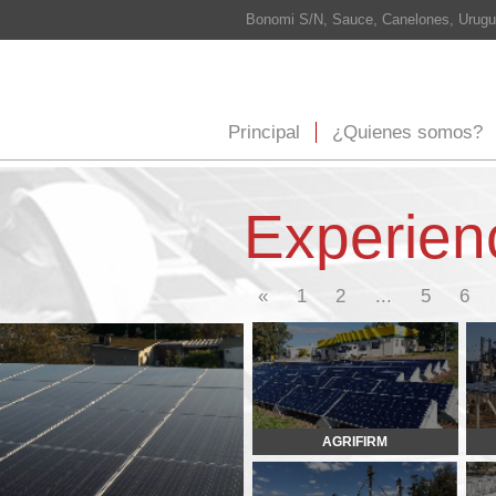
Bonomi S/N, Sauce, Canelones, Uruguay Cel: 098 565 708
info@
Principal
¿Quienes somos?
¿Que hacemos?
E
Experiencia
8
«
1
2
...
5
6
7
9
10
11
AGRIFIRM
THRIFTY
VETTORE
SUPER LA CHACRA