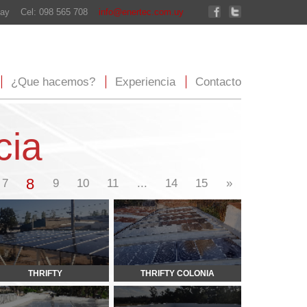
enertec.com.uy
xperiencia
Contacto
...
14
15
»
THRIFTY COLONIA
SUPER LA CHACRA II