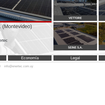
deo)
SEINE S.A.
OROFINO
Economía
Legal
Equipamiento
ec.com.uy
© Copyright 2015 Enertec. 