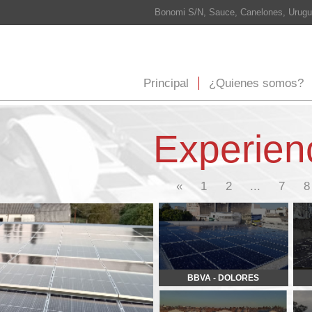
Bonomi S/N, Sauce, Canelones, Uruguay Cel: 098 565 708
info@
Principal
¿Quienes somos?
¿Que hacemos?
E
Experiencia
«
1
2
...
7
8
9
10
11
12
BBVA - DOLORES
BBVA - CORDON
URUAVE II
ERGONT