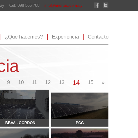
enertec.com.uy
xperiencia
Contacto
14
13
15
»
PGG
UNION VIAL - BITAFAL