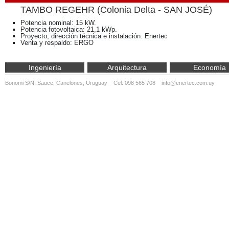
TAMBO REGEHR (Colonia Delta - SAN JOSÉ)
Potencia nominal: 15 kW.
Potencia fotovoltaica: 21,1 kWp.
Proyecto, dirección técnica e instalación: Enertec
Venta y respaldo: ERGO
Ingeniería
Arquitectura
Economía
Bonomi S/N, Sauce, Canelones, Uruguay Cel: 098 565 708
info@enertec.com.uy